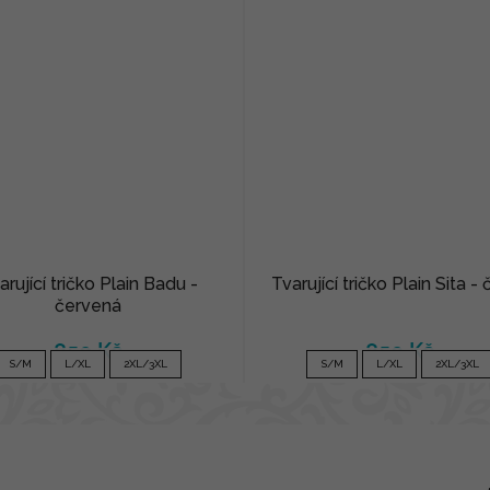
arující tričko Plain Badu -
Tvarující tričko Plain Sita -
červená
850 Kč
850 Kč
S/M
L/XL
2XL/3XL
S/M
L/XL
2XL/3XL