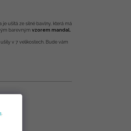
a je ušitá ze silné bavlny, která má
rásným barevným
vzorem mandal.
 ušily v 7 velikostech. Bude vám
e
.
íce hřeje.