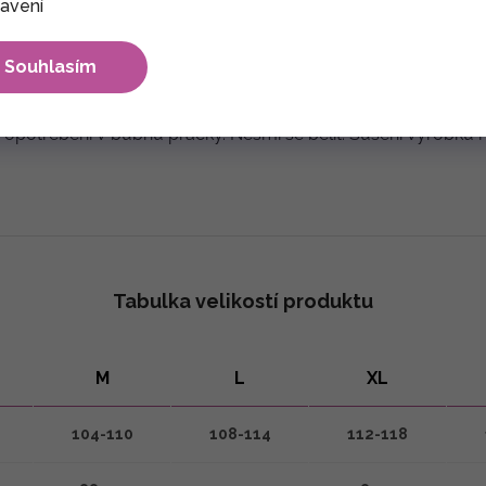
avení
Souhlasím
ě max. 30°C. Doporučujeme prát prádlo
vždy obrácené naru
otřebení v bubnu pračky. Nesmí se bělit. Sušení výrobku nej
Tabulka velikostí produktu
M
L
XL
104-110
108-114
112-118