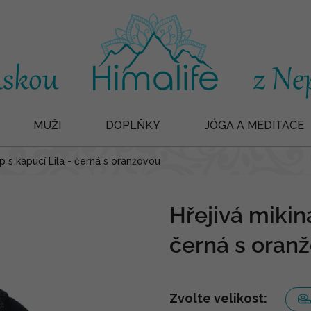
MUŽI
DOPLŇKY
JÓGA A MEDITACE
ip s kapucí Lila - černá s oranžovou
Hřejivá mikina
černá s oran
Zvolte velikost: