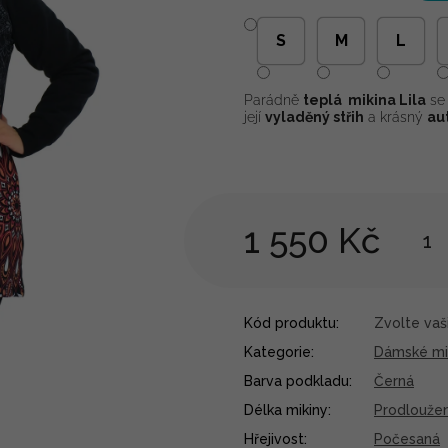
S
M
L
Parádně
teplá mikina Lila
se 
její
vyladěný střih
a krásný
au
1 550 Kč
Kód produktu:
Zvolte vaši
Kategorie
:
Dámské mi
Barva podkladu
:
Černá
Délka mikiny
:
Prodlouže
Hřejivost
:
Počesaná