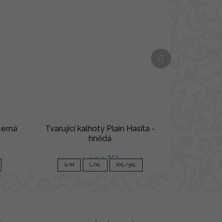
Další
produkt
 černá
Tvarující kalhoty Plain Hasita -
hnědá
1 090 Kč
S/M
L/XL
XXL/3XL