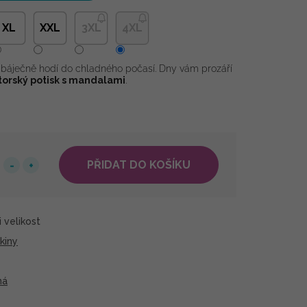
XL
XXL
3XL
4XL
báječně hodí do chladného počasí. Dny vám prozáří
torský potisk s mandalami
.
PŘIDAT DO KOŠÍKU
 velikost
kiny
ná