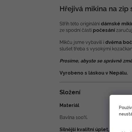
Hřejivá mikina na zip 
Střih této originální
dámské miki
ze spodní části
počesání
zaručuj
Mikču jsme vybavili i
dvěma boč
slušet třeba s vysokými kozačkam
Prosíme, abyste se správně změ
Vyrobeno s láskou v Nepálu.
Složení
Materiál
Použí
neustá
Bavlna 100%.
S
ilnější kvalitní úplet, tzv. mi