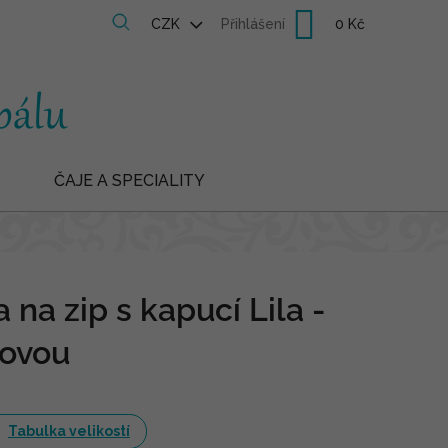
Nákupní
CZK
Přihlášení
košík
ČAJE A SPECIALITY
 na zip s kapucí Lila -
žovou
Tabulka velikostí