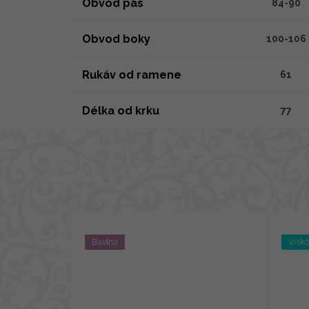
Obvod pas
84-90
Obvod boky
100-106
Rukáv od ramene
61
Délka od krku
77
Bavlna
Visk