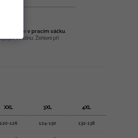
by
a nejlépe
v pracím sáčku
,
lépe ve stínu. Žehlení při
XXL
3XL
4XL
120-126
124-130
132-138