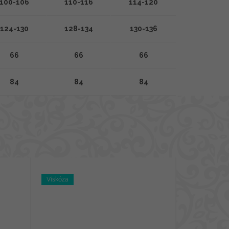
100-106
110-116
114-120
124-130
128-134
130-136
66
66
66
84
84
84
Viskóza