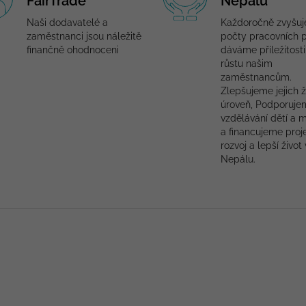
FairTrade
Nepálu
Naši dodavatelé a
Každoročně zvyšu
zaměstnanci jsou náležitě
počty pracovních p
finančně ohodnoceni
dáváme příležitosti
růstu našim
zaměstnancům.
Zlepšujeme jejich ž
úroveň, Podporuje
vzdělávání dětí a 
a financujeme proj
rozvoj a lepší život 
Nepálu.