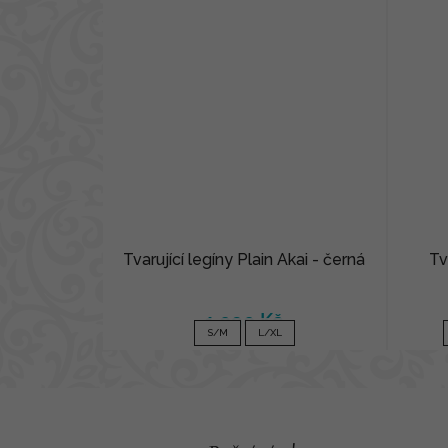
Tvarující legíny Plain Akai - černá
Tv
1 090 Kč
S/M
L/XL