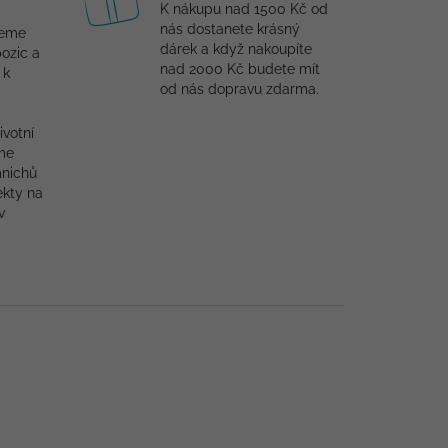
K nákupu nad 1500 Kč od
nás dostanete krásný
jeme
dárek a když nakoupíte
ozic a
nad 2000 Kč budete mít
 k
od nás dopravu zdarma.
ivotní
me
mnichů
ekty na
v