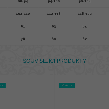
88-94
94-100
98-104
104-110
112-118
116-122
61
63
64
78
80
82
SOUVISEJÍCÍ PRODUKTY
óza
Viskóza