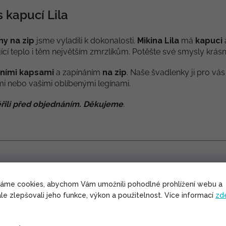
s kapucí Lila
ny na zip
jsme vyladili k dokonalosti.
Mikina Lila
má
kapuci
ící teplo i těm největším zmrzlíkům. Potěšte své smysly k
ními kapsami
a zapínáním
na zip
. Naše švadlenky ji pro vás
i nebo vašimi oblíbenými legínami.
řili před objednáním. Děkujeme
.
váme cookies, abychom Vám umožnili pohodlné prohlížení webu a
le zlepšovali jeho funkce, výkon a použitelnost. Více informací
zd
kinovina. Z rubu je látka počesaná, má jemný vlas, a o to v