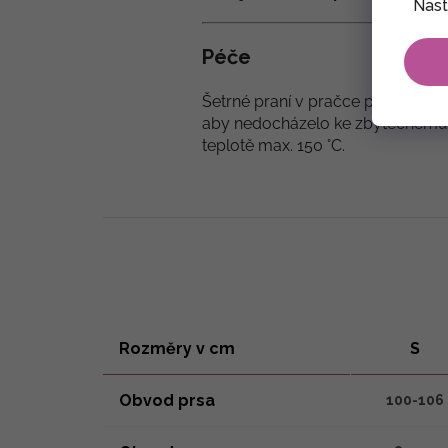
Nast
Péče
Šetrné praní v pračce při teplot
aby nedocházelo ke zbytečnému op
teplotě max. 150 °C.
Rozměry v cm
S
Obvod prsa
100-106