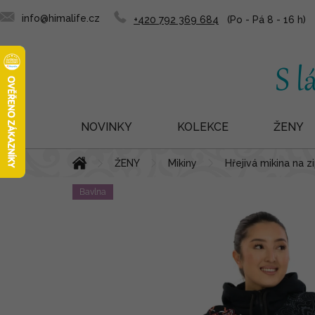
info@himalife.cz
+420 792 369 684
NOVINKY
KOLEKCE
ŽENY
Přejít
Domů
ŽENY
Mikiny
Hřejivá mikina na z
na
obsah
Bavlna