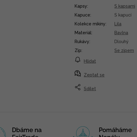
Kapsy
:
S kapsami
Kapuce
:
S kapucí
Kolekce mikiny
:
Lila
Materiál
:
Bavlna
Rukávy
:
Dlouhý
Zip
:
Se zipem
Hlídat
Zeptat se
Sdílet
Dbáme na
Pomáháme