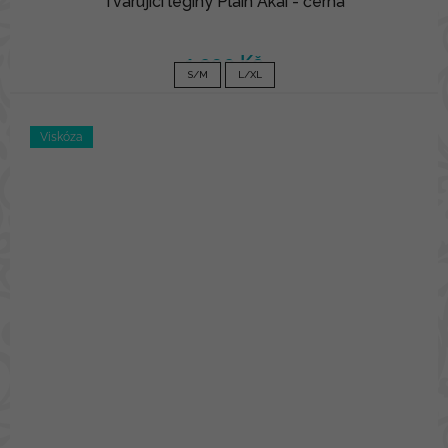
Tvarující legíny Plain Akai - černá
1 090 Kč
S/M
L/XL
Viskóza