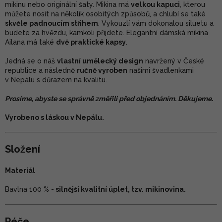
mikinu nebo originální šaty. Mikina má
velkou kapuci
, kterou
můžete nosit na několik osobitých způsobů, a chlubí se také
skvěle padnoucím střihem
. Vykouzlí vám dokonalou siluetu a
budete za hvězdu, kamkoli přijdete. Elegantní dámská mikina
Ailana má také
dvě praktické kapsy
.
Jedná se o náš
vlastní umělecký design
navržený v České
republice a následně
ručně vyroben
našimi švadlenkami
v Nepálu s důrazem na kvalitu.
Prosíme, abyste se správně změřili před objednáním. Děkujeme.
Vyrobeno s láskou v Nepálu.
Složení
Materiál
Bavlna 100 % -
silnější kvalitní úplet, tzv. mikinovina.
Péče