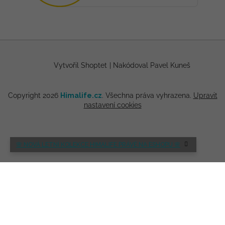
Vytvořil Shoptet
|
Nakódoval Pavel Kuneš
Copyright 2026
Himalife.cz
. Všechna práva vyhrazena.
Upravit
nastavení cookies
🌸 NOVÁ LETNÍ KOLEKCE HIMALIFE PRÁVĚ NA ESHOPU 🌸