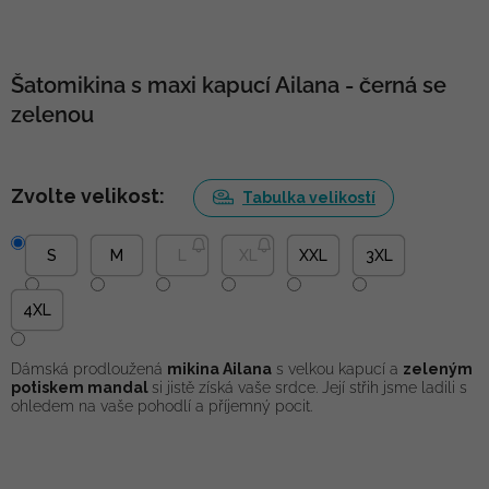
Šatomikina s maxi kapucí Ailana - černá se
zelenou
Zvolte velikost:
Tabulka velikostí
S
M
L
XL
XXL
3XL
4XL
Dámská prodloužená
mikina Ailana
s velkou kapucí a
zeleným
potiskem mandal
si jistě získá vaše srdce. Její střih jsme ladili s
ohledem na vaše pohodlí a příjemný pocit.