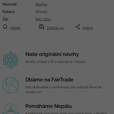
Materiál
:
Bavlna
Rukávy
:
Dlouhý
Zip
:
Bez zipu
Hlídat
Zeptat se
Sdílet
Naše originální návrhy
Návrhy vznikají v ČR a realizují se v Nepálu
Dbáme na FairTrade
Naši dodavatelé a zaměstnanci jsou náležitě finančně
ohodnoceni
Pomáháme Nepálu
Každoročně zvyšujeme počty pracovních pozic a dáváme