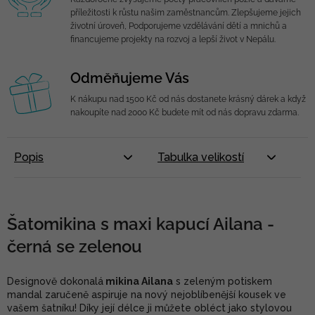
příležitosti k růstu našim zaměstnancům. Zlepšujeme jejich
životní úroveň, Podporujeme vzdělávání dětí a mnichů a
financujeme projekty na rozvoj a lepší život v Nepálu.
Odměňujeme Vás
K nákupu nad 1500 Kč od nás dostanete krásný dárek a když
nakoupíte nad 2000 Kč budete mít od nás dopravu zdarma.
Popis
Tabulka velikostí
Šatomikina s maxi kapucí Ailana -
černá se zelenou
Designově dokonalá
mikina Ailana
s zeleným potiskem
mandal zaručeně aspiruje na nový nejoblíbenější kousek ve
vašem šatníku! Díky její délce ji můžete obléct jako stylovou