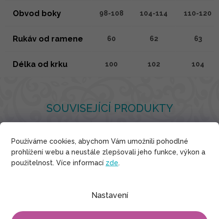
Obvod boky
98-108
104-114
110-120
Rukáv od ramene
60
62
63
Délka od krku
100
102
104
SOUVISEJÍCÍ PRODUKTY
Používáme cookies, abychom Vám umožnili pohodlné
prohlížení webu a neustále zlepšovali jeho funkce, výkon a
Bavlna
použitelnost. Více informací
zde
.
Nastavení