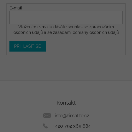
E-mail
Vložením e-mailu dáváte
souhlas
se zpracováním
osobních údajů a se
zásadami ochrany osobních údajů
PŘIHLÁSIT SE
Z
á
p
a
Kontakt
t
í
info
@
himalife.cz
+420 792 369 684