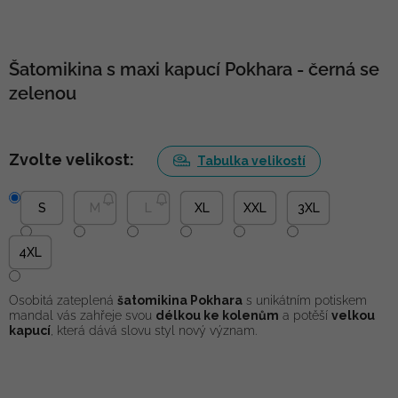
Šatomikina s maxi kapucí Pokhara - černá se
zelenou
Zvolte velikost:
Tabulka velikostí
S
M
L
XL
XXL
3XL
4XL
Osobitá zateplená
šatomikina Pokhara
s unikátním potiskem
mandal vás zahřeje svou
délkou ke kolenům
a potěší
velkou
kapucí
, která dává slovu styl nový význam.