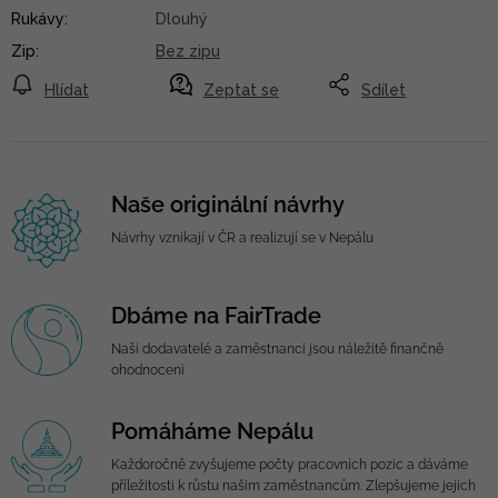
Rukávy
:
Dlouhý
Zip
:
Bez zipu
Hlídat
Zeptat se
Sdílet
Naše originální návrhy
Návrhy vznikají v ČR a realizují se v Nepálu
Dbáme na FairTrade
Naši dodavatelé a zaměstnanci jsou náležitě finančně
ohodnoceni
Pomáháme Nepálu
Každoročně zvyšujeme počty pracovních pozic a dáváme
příležitosti k růstu našim zaměstnancům. Zlepšujeme jejich