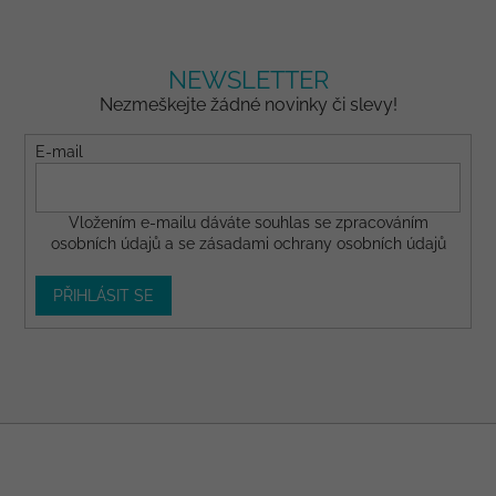
NEWSLETTER
Nezmeškejte žádné novinky či slevy!
E-mail
Vložením e-mailu dáváte
souhlas
se zpracováním
osobních údajů a se
zásadami ochrany osobních údajů
PŘIHLÁSIT SE
Z
á
p