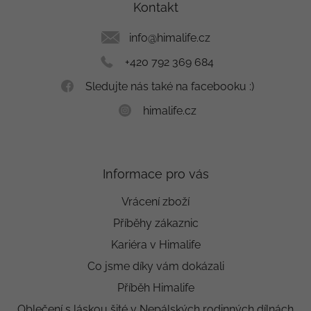
a
Kontakt
t
í
info
@
himalife.cz
+420 792 369 684
Sledujte nás také na facebooku :)
himalife.cz
Informace pro vás
Vrácení zboží
Příběhy zákaznic
Kariéra v Himalife
Co jsme díky vám dokázali
Příběh Himalife
Oblečení s láskou šité v Nepálských rodinných dílnách