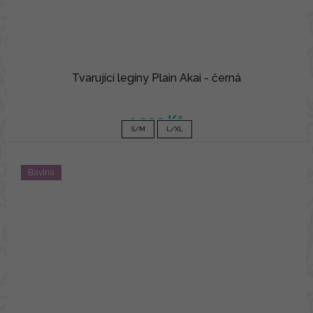
Tvarující legíny Plain Akai - černá
1 090 Kč
S/M
L/XL
Bavlna