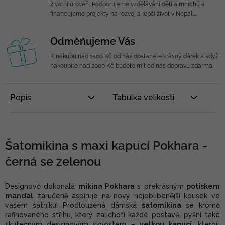
životní úroveň, Podporujeme vzdělávání dětí a mnichů a
financujeme projekty na rozvoj a lepší život v Nepálu.
Odměňujeme Vás
K nákupu nad 1500 Kč od nás dostanete krásný dárek a když
nakoupíte nad 2000 Kč budete mít od nás dopravu zdarma.
Popis
Tabulka velikostí
Šatomikina s maxi kapucí Pokhara -
černá se zelenou
Designově dokonalá
mikina Pokhara
s překrásným
potiskem
mandal
zaručeně aspiruje na nový nejoblíbenější kousek ve
vašem šatníku! Prodloužená dámská
šatomikina
se kromě
rafinovaného střihu, který zalichotí každé postavě, pyšní také
skutečným designovým skvostem –
velkou kapucí,
kterou