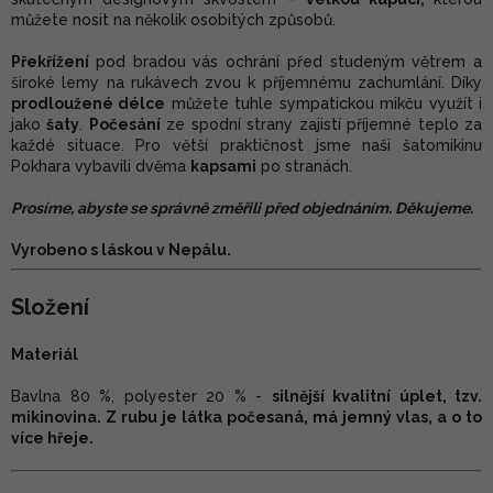
můžete nosit na několik osobitých způsobů.
Překřížení
pod bradou vás ochrání před studeným větrem a
široké lemy na rukávech zvou k příjemnému zachumlání. Díky
prodloužené délce
můžete tuhle sympatickou mikču využít i
jako
šaty
.
Počesání
ze spodní strany zajistí příjemné teplo za
každé situace. Pro větší praktičnost jsme naši šatomikinu
Pokhara vybavili dvěma
kapsami
po stranách.
Prosíme, abyste se správně změřili před objednáním. Děkujeme.
Vyrobeno s láskou v Nepálu.
Složení
Materiál
Bavlna 80 %, polyester 20 % -
silnější kvalitní úplet, tzv.
mikinovina. Z rubu je látka počesaná, má jemný vlas, a o to
více hřeje.