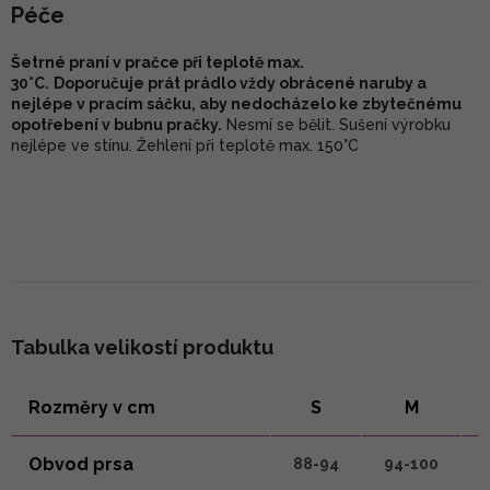
Péče
Šetrné praní v pračce při teplotě max.
30°C.
Doporučuje prát prádlo vždy obrácené naruby a
nejlépe v pracím sáčku, aby nedocházelo ke zbytečnému
opotřebení v bubnu pračky.
Nesmí se bělit. Sušení výrobku
nejlépe ve stínu. Žehlení při teplotě max. 150°C
Tabulka velikostí produktu
Rozměry v cm
S
M
Obvod prsa
88-94
94-100