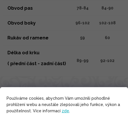
Obvod pas
78-84
84-90
Obvod boky
96-102
102-108
1
Rukáv od ramene
59
60
Délka od krku
89-99
92-102
( přední část - zadní část)
SOUVISEJÍCÍ PRODUKTY
Používáme cookies, abychom Vám umožnili pohodlné
prohlížení webu a neustále zlepšovali jeho funkce, výkon a
použitelnost. Více informací
zde
.
Bavlna