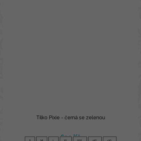
Tílko Pixie - černá se zelenou
690 Kč
S
M
L
XL
XXL
3XL
4XL