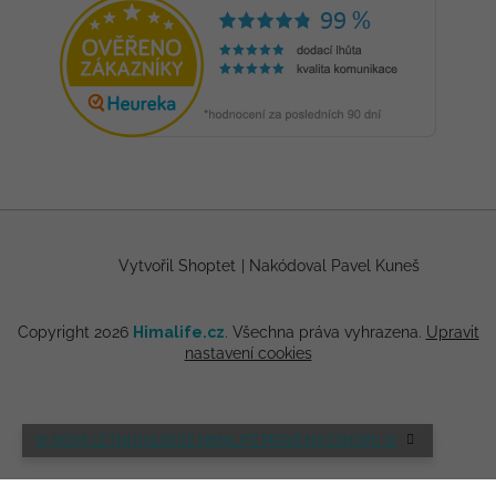
Vytvořil Shoptet
|
Nakódoval Pavel Kuneš
Copyright 2026
Himalife.cz
. Všechna práva vyhrazena.
Upravit
nastavení cookies
🌸 NOVÁ LETNÍ KOLEKCE HIMALIFE PRÁVĚ NA ESHOPU 🌸