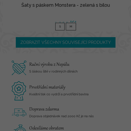
Šaty s páskem Monstera - zelená s bílou
1 390 Kč
S
M
ZOBRAZIT VŠECHNY SOUVISEJÍCÍ PRODUKTY
Ruční výroba z Nepálu
S láskou šité v rodinných dílnách
Prvotřídní materiály
Kvalitní tisk co vydrží a prvotřídní bavlna
Doprava zdarma
Doprava objednávek nad 2000 Kč je na nás
Odesíláme obratem