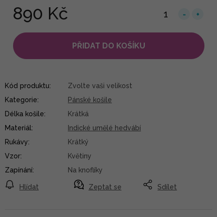
890 Kč
PŘIDAT DO KOŠÍKU
Kód produktu:
Zvolte vaši velikost
Kategorie
:
Pánské košile
Délka košile
:
Krátká
Materiál
:
Indické umělé hedvábí
Rukávy
:
Krátký
Vzor
:
Květiny
Zapínání
:
Na knoflíky
Hlídat
Zeptat se
Sdílet