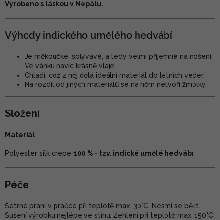
Vyrobeno s láskou v Nepálu.
Výhody indického umělého hedvábí
Je měkoučké, splývavé, a tedy velmi příjemné na nošení.
Ve vánku navíc krásně vlaje.
Chladí, což z něj dělá ideální materiál do letních veder.
Na rozdíl od jiných materiálů se na něm netvoří žmolky.
Složení
Materiál
Polyester silk crepe
100 % - tzv. indické umělé hedvábí
Péče
Šetrné praní v pračce při teplotě max. 30°C. Nesmí se bělit.
Sušení výrobku nejlépe ve stínu. Žehlení při teplotě max. 150°C