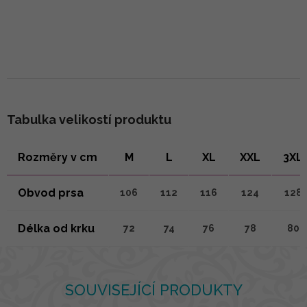
Tabulka velikostí produktu
Rozměry v cm
M
L
XL
XXL
3XL
Obvod prsa
106
112
116
124
128
Délka od krku
72
74
76
78
80
SOUVISEJÍCÍ PRODUKTY