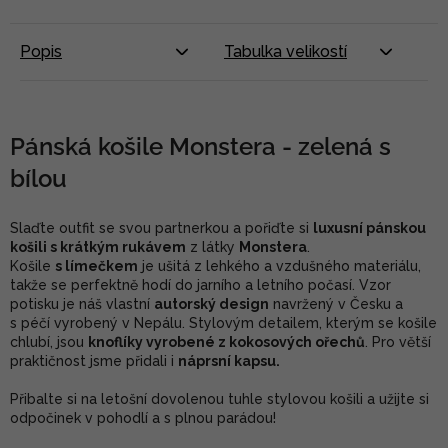
Popis
Tabulka velikostí
Pánská košile Monstera - zelená s
bílou
Slaďte outfit se svou partnerkou a pořiďte si
luxusní pánskou
košili s krátkým rukávem
z látky
Monstera
.
Košile
s límečkem
je ušitá z lehkého a vzdušného materiálu,
takže se perfektně hodí do jarního a letního počasí. Vzor
potisku je náš vlastní
autorský design
navržený v Česku a
s péčí vyrobený v Nepálu. Stylovým detailem, kterým se košile
chlubí, jsou
knoflíky vyrobené z kokosových ořechů
. Pro větší
praktičnost jsme přidali i
náprsní kapsu.
Přibalte si na letošní dovolenou tuhle stylovou košili a užijte si
odpočinek v pohodlí a s plnou parádou!