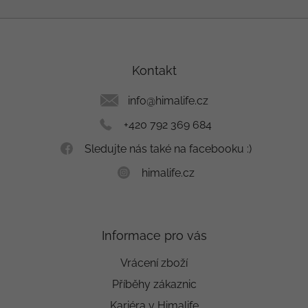
Z
á
p
a
Kontakt
t
í
info
@
himalife.cz
+420 792 369 684
Sledujte nás také na facebooku :)
himalife.cz
Informace pro vás
Vrácení zboží
Příběhy zákaznic
Kariéra v Himalife