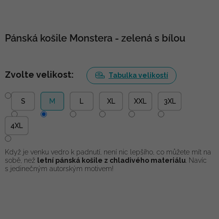
Pánská košile Monstera - zelená s bílou
Zvolte velikost:
Tabulka velikostí
S
M
L
XL
XXL
3XL
4XL
Když je venku vedro k padnutí, není nic lepšího, co můžete mít na
sobě, než
letní pánská košile z chladivého materiálu
. Navíc
s jedinečným autorským motivem!