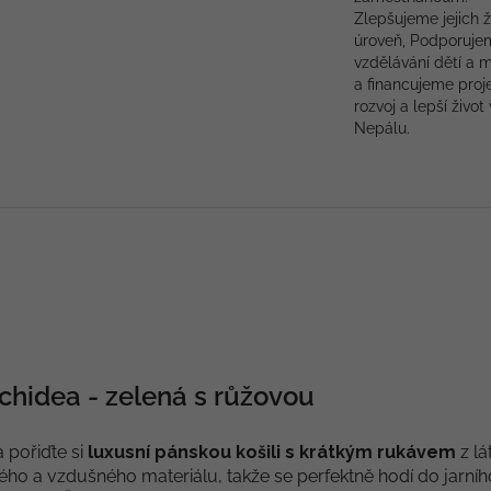
Zlepšujeme jejich ž
úroveň, Podporuje
vzdělávání dětí a 
a financujeme proj
rozvoj a lepší život 
Nepálu.
chidea - zelená s růžovou
a pořiďte si
luxusní pánskou košili s krátkým rukávem
z lá
kého a vzdušného materiálu, takže se perfektně hodí do jarního