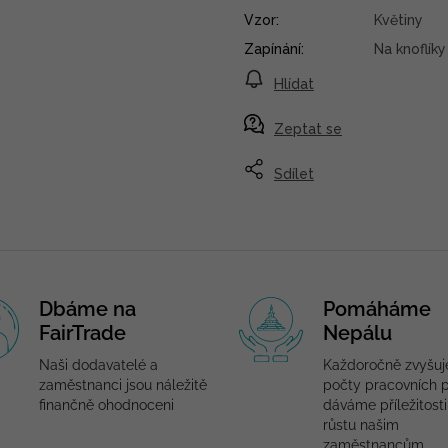
Vzor
:
Květiny
Zapínání
:
Na knoflíky
Hlídat
Zeptat se
Sdílet
Dbáme na
Pomáháme
FairTrade
Nepálu
Naši dodavatelé a
Každoročně zvyšu
zaměstnanci jsou náležitě
počty pracovních p
finančně ohodnoceni
dáváme příležitosti
růstu našim
zaměstnancům.