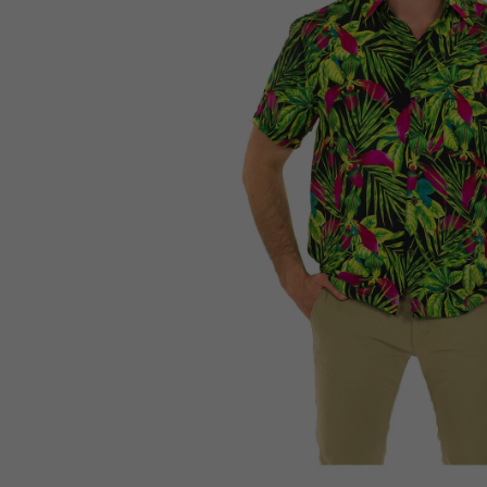
na
obsah