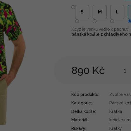
S
M
L
Když je venku vedro k padnutí, 
pánská košile z chladivého 
890 Kč
Kód produktu:
Zvolte vaši
Kategorie
:
Pánské koš
Délka košile
:
Krátká
Materiál
:
Indické um
Rukávy
:
Krátký