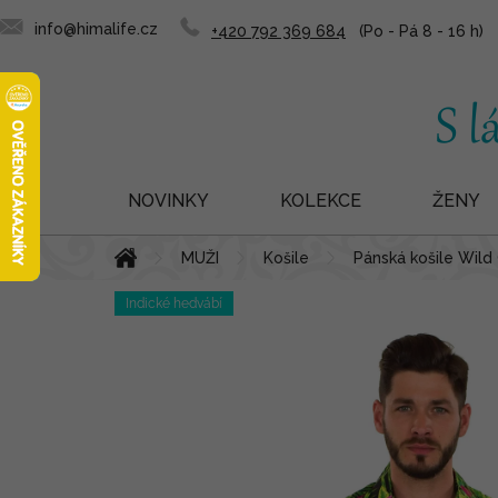
info@himalife.cz
+420 792 369 684
NOVINKY
KOLEKCE
ŽENY
Domů
MUŽI
Košile
Pánská košile Wild
Indické hedvábí
Přejít