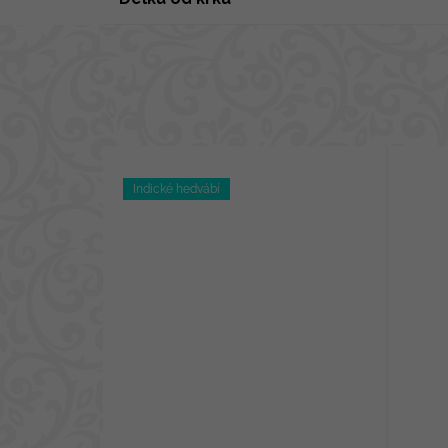
Indické hedvábí