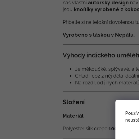
náš vlastní
autorský design
navr
jsou
knoflíky vyrobené z koko
Přibalte si na letošní dovolenou t
Vyrobeno s láskou v Nepálu.
Výhody indického uměléh
Je měkoučké, splývavé, a te
Chladí, což z něj dělá ideáln
Na rozdíl od jiných materiá
Složení
Použí
Materiál
neustá
Polyester silk crepe
100 % - tzv.