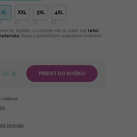
XL
XXL
3XL
4XL
není nic lepšího, co můžete mít na sobě, než
letní
materiálu
. Navíc s jedinečným autorským motivem!
PŘIDAT DO KOŠÍKU
 velikost
ile
ělé hedvábí