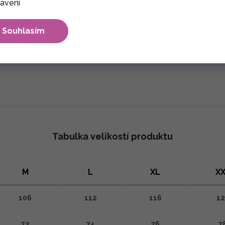
avení
Souhlasím
max. 30°C. Nesmí se bělit. Sušení výrobku nejlépe ve stínu. Že
Tabulka velikostí produktu
M
L
XL
X
106
112
116
12
72
74
76
7