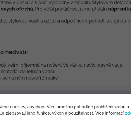
žený v Česku a s péčí vyrobený v Nepálu. Stylovým detailem,
sových ořechů
. Pro větší praktičnost jsme přidali i
náprsní k
uhle stylovou košili a užijte si odpočinek v pohodlí a s plnou 
o hedvábí
dy velmi příjemné na nošení. Ve vánku navíc krásně vlaje.
í materiál do letních veder.
lů se na něm netvoří žmolky.
váme cookies, abychom Vám umožnili pohodlné prohlížení webu a
le zlepšovali jeho funkce, výkon a použitelnost. Více informací
zd
 indické umělé hedvábí