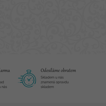
darma
Odesíláme obratem
Skladem u nás
nad
znamená opravdu
a nás
skladem