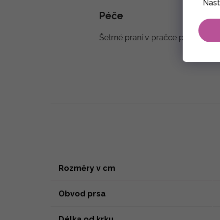
Nast
Péče
Šetrné praní v pračce při teplotě 
Rozměry v cm
Obvod prsa
Délka od krku