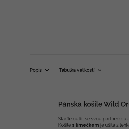
Popis
Tabulka velikostí
Pánská košile Wild Or
Slaďte outfit se svou partnerkou 
Košile
s límečkem
je ušitá z leh