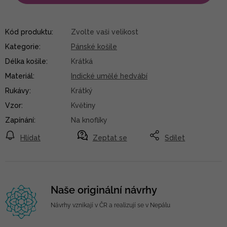
Kód produktu:
Zvolte vaši velikost
Kategorie
:
Pánské košile
Délka košile
:
Krátká
Materiál
:
Indické umělé hedvábí
Rukávy
:
Krátký
Vzor
:
Květiny
Zapínání
:
Na knoflíky
Hlídat
Zeptat se
Sdílet
Naše originální návrhy
Návrhy vznikají v ČR a realizují se v Nepálu