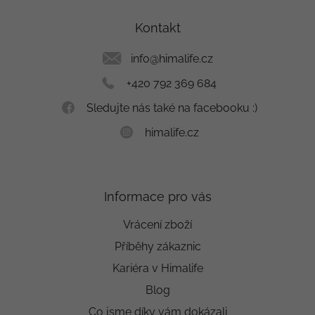
p
a
Kontakt
t
í
info
@
himalife.cz
+420 792 369 684
Sledujte nás také na facebooku :)
himalife.cz
Informace pro vás
Vrácení zboží
Příběhy zákaznic
Kariéra v Himalife
Blog
Co jsme díky vám dokázali