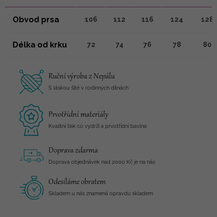
Obvod prsa
106
112
116
124
128
Délka od krku
72
74
76
78
80
Ruční výroba z Nepálu
S láskou šité v rodinných dílnách
Prvotřídní materiály
Kvalitní tisk co vydrží a prvotřídní bavlna
Doprava zdarma
Doprava objednávek nad 2000 Kč je na nás
Odesíláme obratem
Skladem u nás znamená opravdu skladem