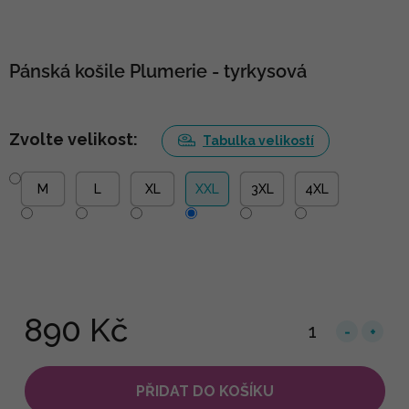
Pánská košile Plumerie - tyrkysová
Zvolte velikost:
Tabulka velikostí
M
L
XL
XXL
3XL
4XL
890 Kč
PŘIDAT DO KOŠÍKU