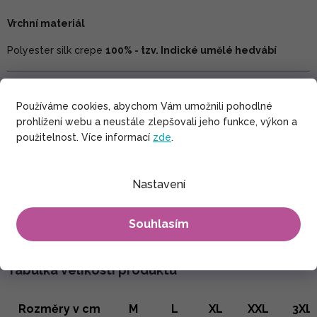
Vrchní materiál
Polyester silk crepe
100% - tzv. Indické umělé hedvábí
Péče
Používáme cookies, abychom Vám umožnili pohodlné
prohlížení webu a neustále zlepšovali jeho funkce, výkon a
Šetrné praní v pračce při teplotě max. 30°C. Nesmí se bělit.
použitelnost. Více informací
zde
.
Sušení výrobku nejlépe ve stínu. Žehlení při teplotě max. 150°C
Nastavení
Souhlasím
Tabulka velikostí produktu
Rozměry v cm
M
L
XL
XXL
3XL