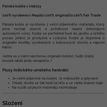
Pánská košile z viskózy
100% vyrobeno v Nepálu 100% originalita 100% Fair Trade
Pánská košile je vyrobená z velmi příjemného materiálu, který
jsme nechali obarvit a potisknout našimi dokonalými
autorskými vzory. Košile se perfektně hodí do jarního a letního
počasí, jelikož je prodyšná a vzdušná. Košile je doplněná o
originální knoflíky vyrobených z kokosových ořechů a náprsní
kapsu.
Jedná se o námi navrženou originální kolekci, tudíž stejný
kousek nikde jinde nenajdete :)
Plusy Indického umělého hedvábí:
Je velmi příjemné na nošení. Je měkoučké a splývavé.
Chladí, skvěle se tak hodí na léto a ve vánku krásně vlaje.
Na rozdíl od jiných materiálů nežmolkuje.
Složení