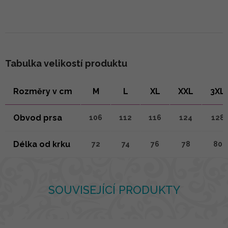
Tabulka velikostí produktu
Rozměry v cm
M
L
XL
XXL
3XL
Obvod prsa
106
112
116
124
128
Délka od krku
72
74
76
78
80
SOUVISEJÍCÍ PRODUKTY