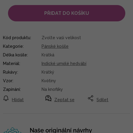
PŘIDAT DO KOŠÍKU
Kód produktu:
Zvolte vaši velikost
Kategorie
:
Pánské košile
Délka košile
:
Krátká
Materiál
:
Indické umělé hedvábí
Rukávy
:
Krátký
Vzor
:
Květiny
Zapínání
:
Na knoflíky
Hlídat
Zeptat se
Sdílet
Naše originální návrhy