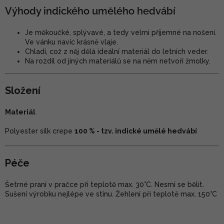
Výhody indického umělého hedvábí
Je měkoučké, splývavé, a tedy velmi příjemné na nošení.
Ve vánku navíc krásně vlaje.
Chladí, což z něj dělá ideální materiál do letních veder.
Na rozdíl od jiných materiálů se na něm netvoří žmolky.
Složení
Materiál
Polyester silk crepe
100 % - tzv. indické umělé hedvábí
Péče
Šetrné praní v pračce při teplotě max. 30°C. Nesmí se bělit.
Sušení výrobku nejlépe ve stínu. Žehlení při teplotě max. 150°C