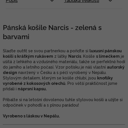
Popis
Tabulka velikostí
Pánská košile Narcis - zelená s
barvami
Slaďte outfit se svou partnerkou a pořiďte si
luxusní pánskou
košili s krátkým rukávem
z látky
Narcis
. Košile
s límečkem
je
ušitá z lehkého a vzdušného materiálu, takže se perfektně hodí
do jarního a letního počasí. Vzor potisku je náš vlastní
autorský
design
navržený v Česku a s péčí vyrobený v Nepálu.
Stylovým detailem, kterým se košile chlubí, jsou
knoflíky
vyrobené z kokosových ořechů
. Pro větší praktičnost jsme
přidali i
náprsní kapsu.
Přibalte si na letošní dovolenou tuhle stylovou košili a užijte si
odpočinek v pohodlí a s plnou parádou!
Vyrobeno s láskou v Nepálu.