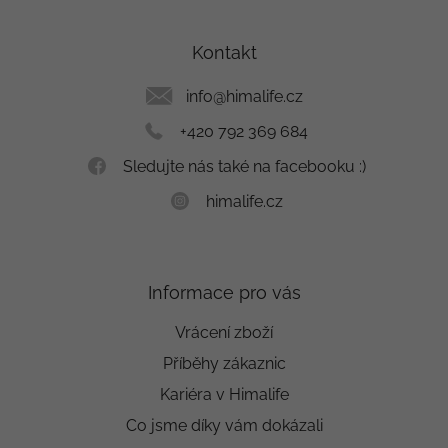
á
p
a
Kontakt
t
í
info
@
himalife.cz
+420 792 369 684
Sledujte nás také na facebooku :)
himalife.cz
Informace pro vás
Vrácení zboží
Příběhy zákaznic
Kariéra v Himalife
Co jsme díky vám dokázali