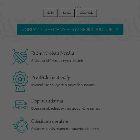
1 490 Kč
S/M
L/XL
XXL/3XL
ZOBRAZIT VŠECHNY SOUVISEJÍCÍ PRODUKTY
Ruční výroba z Nepálu
S láskou šité v rodinných dílnách
Prvotřídní materiály
Kvalitní tisk co vydrží a prvotřídní bavlna
Doprava zdarma
Doprava objednávek nad 2000 Kč je na nás
Odesíláme obratem
Skladem u nás znamená opravdu skladem