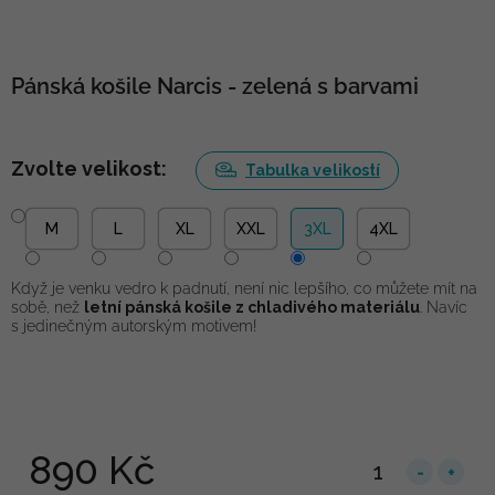
Pánská košile Narcis - zelená s barvami
Zvolte velikost:
Tabulka velikostí
M
L
XL
XXL
3XL
4XL
Když je venku vedro k padnutí, není nic lepšího, co můžete mít na
sobě, než
letní pánská košile z chladivého materiálu
. Navíc
s jedinečným autorským motivem!
890 Kč