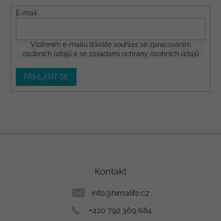
E-mail
Vložením e-mailu dáváte
souhlas
se zpracováním
osobních údajů a se
zásadami ochrany osobních údajů
PŘIHLÁSIT SE
Z
á
p
a
Kontakt
t
í
info
@
himalife.cz
+420 792 369 684