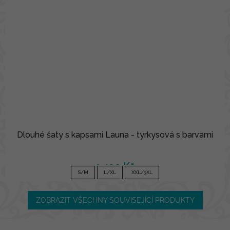
Dlouhé šaty s kapsami Launa - tyrkysová s barvami
1 490 Kč
S/M
L/XL
XXL/3XL
ZOBRAZIT VŠECHNY SOUVISEJÍCÍ PRODUKTY