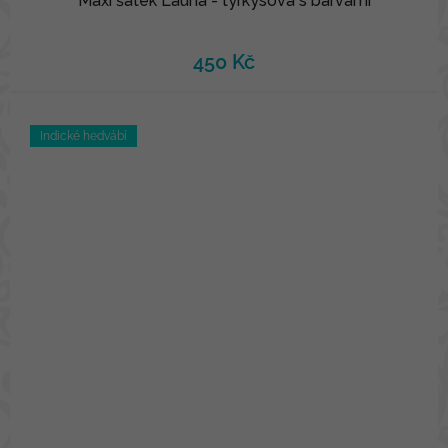
Maxi šátek Launa - tyrkysová s barvami
450 Kč
Indické hedvábí