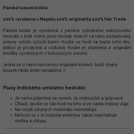
Pánská luxusní košile
100% vyrobeno v Nepálu 100% originalita 100% Fair Trade
Pánská košile je vyrobená z pečlivě vybraného viskózového
hedvábí v Indii, které jsme nechali obarvit na námi požadovaný
přesný odstín sytých barev. Košile se hodí na teplé letní dny,
jelikož je prodyšná a vzdušná. Košile je doplněná o originální
knoflíky vyrobených z kokosových ořechů.
Jedná se o námi navrženou originální kolekci, tudíž stejný
kousek nikde jinde nenajdete :)
Plusy Indického umělého hedvábí:
Je velmi příjemné na nošení. Je měkoučké a splývavé.
Chladí, skvěle se tak hodí na léto a ve vánku krásně vlaje.
Na rozdíl od jiných materiálů nežmolkuje.
Netvoří se v ní statická elektřina, takže nepřitahuje
smítka a chlupy.