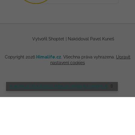
Vytvořil Shoptet
|
Nakódoval Pavel Kuneš
Copyright 2026
Himalife.cz
. Všechna práva vyhrazena.
Upravit
nastavení cookies
🌸 NOVÁ LETNÍ KOLEKCE HIMALIFE PRÁVĚ NA ESHOPU 🌸