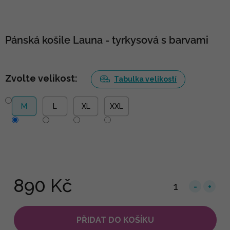
Pánská košile Launa - tyrkysová s barvami
Zvolte velikost:
Tabulka velikostí
M
L
XL
XXL
890 Kč
PŘIDAT DO KOŠÍKU