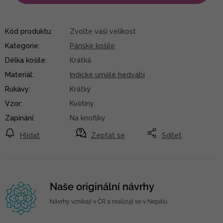
Kód produktu:
Zvolte vaši velikost
Kategorie
:
Pánské košile
Délka košile
:
Krátká
Materiál
:
Indické umělé hedvábí
Rukávy
:
Krátký
Vzor
:
Květiny
Zapínání
:
Na knoflíky
Hlídat
Zeptat se
Sdílet
Naše originální návrhy
Návrhy vznikají v ČR a realizují se v Nepálu