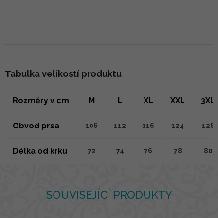
Tabulka velikostí produktu
Rozměry v cm
M
L
XL
XXL
3XL
Obvod prsa
106
112
116
124
128
Délka od krku
72
74
76
78
80
SOUVISEJÍCÍ PRODUKTY