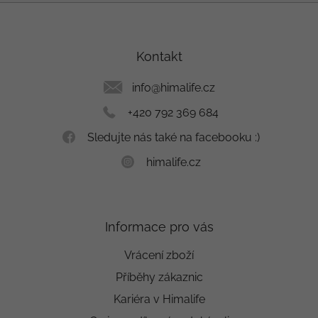
Z
á
p
a
Kontakt
t
í
info
@
himalife.cz
+420 792 369 684
Sledujte nás také na facebooku :)
himalife.cz
Informace pro vás
Vrácení zboží
Příběhy zákaznic
Kariéra v Himalife