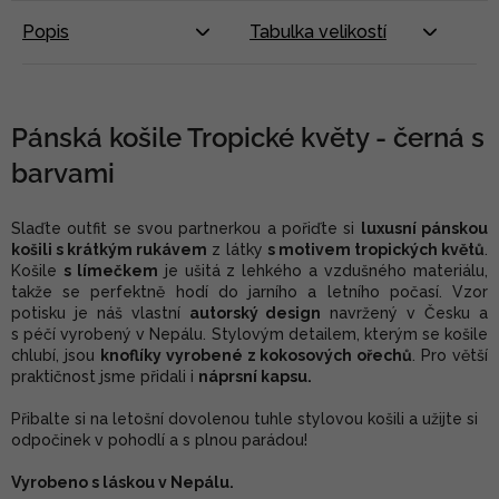
Popis
Tabulka velikostí
Pánská košile Tropické květy - černá s
barvami
Slaďte outfit se svou partnerkou a pořiďte si
luxusní pánskou
košili s krátkým rukávem
z látky
s motivem tropických květů
.
Košile
s límečkem
je ušitá z lehkého a vzdušného materiálu,
takže se perfektně hodí do jarního a letního počasí. Vzor
potisku je náš vlastní
autorský design
navržený v Česku a
s péčí vyrobený v Nepálu. Stylovým detailem, kterým se košile
chlubí, jsou
knoflíky vyrobené z kokosových ořechů
. Pro větší
praktičnost jsme přidali i
náprsní kapsu.
Přibalte si na letošní dovolenou tuhle stylovou košili a užijte si
odpočinek v pohodlí a s plnou parádou!
Vyrobeno s láskou v Nepálu.