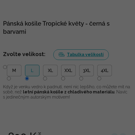
Pánská košile Tropické květy - černá s
barvami
Zvolte velikost:
Tabulka velikostí
M
L
XL
XXL
3XL
4XL
Když je venku vedro k padnutí, není nic lepšího, co můžete mít na
sobě, než
letní pánská košile z chladivého materiálu
. Navíc
s jedinečným autorským motivem!