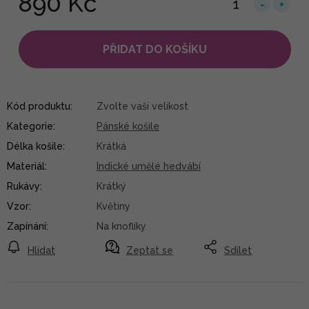
890 Kč
PŘIDAT DO KOŠÍKU
Kód produktu:
Zvolte vaši velikost
Kategorie
:
Pánské košile
Délka košile
:
Krátká
Materiál
:
Indické umělé hedvábí
Rukávy
:
Krátký
Vzor
:
Květiny
Zapínání
:
Na knoflíky
Hlídat
Zeptat se
Sdílet