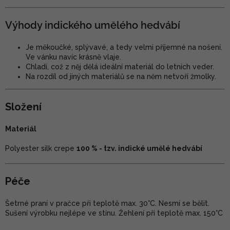
Výhody indického umělého hedvábí
Je měkoučké, splývavé, a tedy velmi příjemné na nošení.
Ve vánku navíc krásně vlaje.
Chladí, což z něj dělá ideální materiál do letních veder.
Na rozdíl od jiných materiálů se na něm netvoří žmolky.
Složení
Materiál
Polyester silk crepe
100 % - tzv. indické umělé hedvábí
Péče
Šetrné praní v pračce při teplotě max. 30°C. Nesmí se bělit.
Sušení výrobku nejlépe ve stínu. Žehlení při teplotě max. 150°C