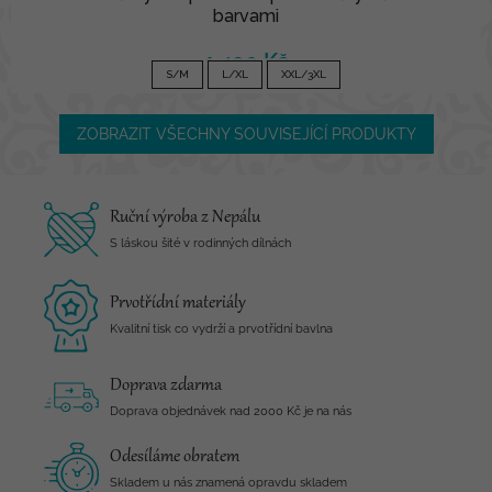
barvami
1 490 Kč
S/M
L/XL
XXL/3XL
ZOBRAZIT VŠECHNY SOUVISEJÍCÍ PRODUKTY
Ruční výroba z Nepálu
S láskou šité v rodinných dílnách
Prvotřídní materiály
Kvalitní tisk co vydrží a prvotřídní bavlna
Doprava zdarma
Doprava objednávek nad 2000 Kč je na nás
Odesíláme obratem
Skladem u nás znamená opravdu skladem