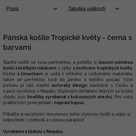
Popis
Tabulka velikostí
Pánská košile Tropické květy - černá s
barvami
Slaďte outfit se svou partnerkou a pořiďte si
luxusní pánskou
košili s krátkým rukávem
z látky
s motivem tropických květů
.
Košile
s límečkem
je ušitá z lehkého a vzdušného materiálu,
takže se perfektně hodí do jarního a letního počasí. Vzor
potisku je náš vlastní
autorský design
navržený v Česku a
s péčí vyrobený v Nepálu. Stylovým detailem, kterým se košile
chlubí, jsou
knoflíky vyrobené z kokosových ořechů
. Pro větší
praktičnost jsme přidali i
náprsní kapsu.
Přibalte si na letošní dovolenou tuhle stylovou košili a užijte si
odpočinek v pohodlí a s plnou parádou!
Vyrobeno s láskou v Nepálu.