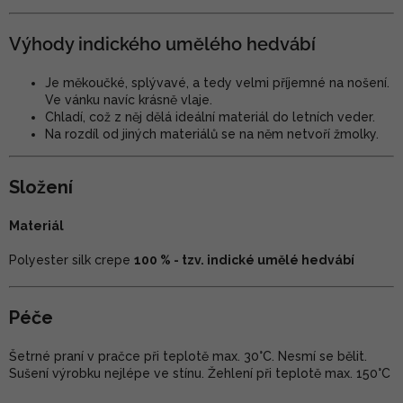
Výhody indického umělého hedvábí
Je měkoučké, splývavé, a tedy velmi příjemné na nošení.
Ve vánku navíc krásně vlaje.
Chladí, což z něj dělá ideální materiál do letních veder.
Na rozdíl od jiných materiálů se na něm netvoří žmolky.
Složení
Materiál
Polyester silk crepe
100 % - tzv. indické umělé hedvábí
Péče
Šetrné praní v pračce při teplotě max. 30°C. Nesmí se bělit.
Sušení výrobku nejlépe ve stínu. Žehlení při teplotě max. 150°C