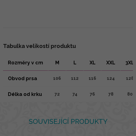
Tabulka velikostí produktu
Rozměry v cm
M
L
XL
XXL
3XL
Obvod prsa
106
112
116
124
128
Délka od krku
72
74
76
78
80
SOUVISEJÍCÍ PRODUKTY