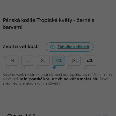
Pánská košile Tropické květy - černá s
barvami
Zvolte velikost:
Tabulka velikostí
M
L
XL
XXL
3XL
4XL
Když je venku vedro k padnutí, není nic lepšího, co můžete mít na
sobě, než
letní pánská košile z chladivého materiálu
. Navíc
s jedinečným autorským motivem!