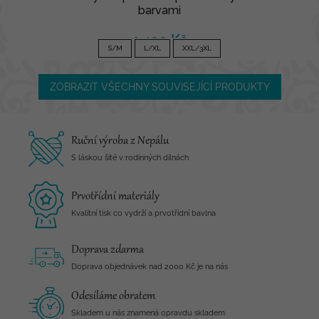
barvami
1 490 Kč
S/M
L/XL
XXL/3XL
ZOBRAZIT VŠECHNY SOUVISEJÍCÍ PRODUKTY
Ruční výroba z Nepálu
S láskou šité v rodinných dílnách
Prvotřídní materiály
Kvalitní tisk co vydrží a prvotřídní bavlna
Doprava zdarma
Doprava objednávek nad 2000 Kč je na nás
Odesíláme obratem
Skladem u nás znamená opravdu skladem