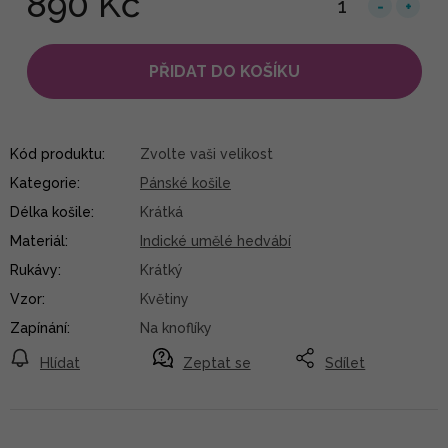
890 Kč
PŘIDAT DO KOŠÍKU
Kód produktu:
Zvolte vaši velikost
Kategorie
:
Pánské košile
Délka košile
:
Krátká
Materiál
:
Indické umělé hedvábí
Rukávy
:
Krátký
Vzor
:
Květiny
Zapínání
:
Na knoflíky
Hlídat
Zeptat se
Sdílet