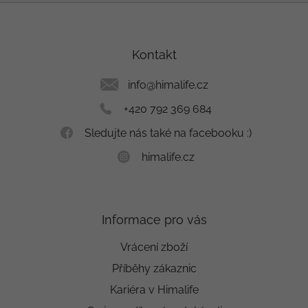
Z
á
p
a
Kontakt
t
í
info
@
himalife.cz
+420 792 369 684
Sledujte nás také na facebooku :)
himalife.cz
Informace pro vás
Vrácení zboží
Příběhy zákaznic
Kariéra v Himalife