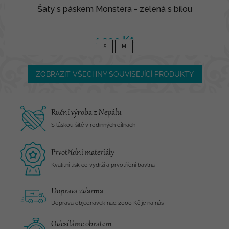
Šaty s páskem Monstera - zelená s bílou
1 390 Kč
S
M
ZOBRAZIT VŠECHNY SOUVISEJÍCÍ PRODUKTY
Ruční výroba z Nepálu
S láskou šité v rodinných dílnách
Prvotřídní materiály
Kvalitní tisk co vydrží a prvotřídní bavlna
Doprava zdarma
Doprava objednávek nad 2000 Kč je na nás
Odesíláme obratem