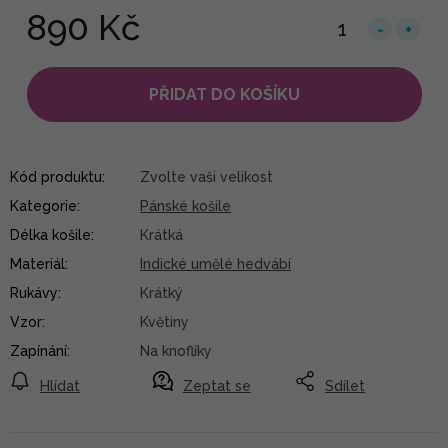
890 Kč
PŘIDAT DO KOŠÍKU
Kód produktu:
Zvolte vaši velikost
Kategorie
:
Pánské košile
Délka košile
:
Krátká
Materiál
:
Indické umělé hedvábí
Rukávy
:
Krátký
Vzor
:
Květiny
Zapínání
:
Na knoflíky
Hlídat
Zeptat se
Sdílet