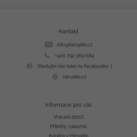
Z
á
p
a
Kontakt
t
í
info
@
himalife.cz
+420 792 369 684
Sledujte nás také na facebooku :)
himalife.cz
Informace pro vás
Vrácení zboží
Příběhy zákaznic
Kariéra v Himalife