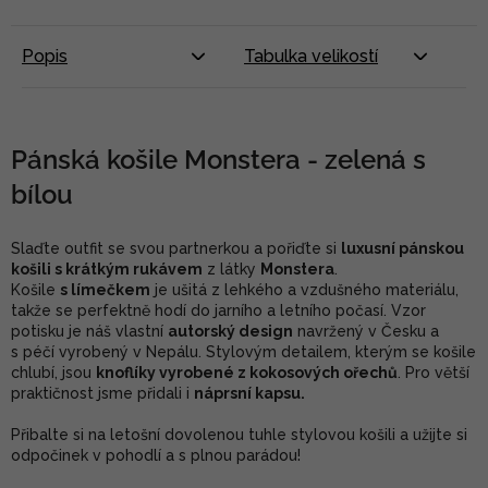
Popis
Tabulka velikostí
Pánská košile Monstera - zelená s
bílou
Slaďte outfit se svou partnerkou a pořiďte si
luxusní pánskou
košili s krátkým rukávem
z látky
Monstera
.
Košile
s límečkem
je ušitá z lehkého a vzdušného materiálu,
takže se perfektně hodí do jarního a letního počasí. Vzor
potisku je náš vlastní
autorský design
navržený v Česku a
s péčí vyrobený v Nepálu. Stylovým detailem, kterým se košile
chlubí, jsou
knoflíky vyrobené z kokosových ořechů
. Pro větší
praktičnost jsme přidali i
náprsní kapsu.
Přibalte si na letošní dovolenou tuhle stylovou košili a užijte si
odpočinek v pohodlí a s plnou parádou!