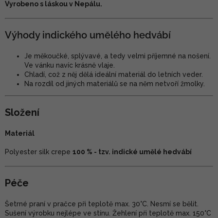
Vyrobeno s láskou v Nepálu.
Výhody indického umělého hedvábí
Je měkoučké, splývavé, a tedy velmi příjemné na nošení.
Ve vánku navíc krásně vlaje.
Chladí, což z něj dělá ideální materiál do letních veder.
Na rozdíl od jiných materiálů se na něm netvoří žmolky.
Složení
Materiál
Polyester silk crepe
100 % - tzv. indické umělé hedvábí
Péče
Šetrné praní v pračce při teplotě max. 30°C. Nesmí se bělit.
Sušení výrobku nejlépe ve stínu. Žehlení při teplotě max. 150°C