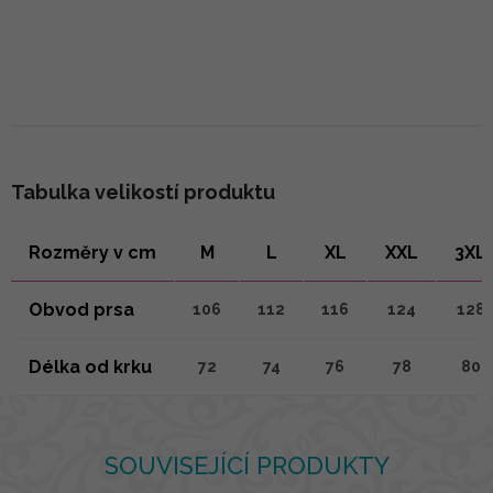
Tabulka velikostí produktu
Rozměry v cm
M
L
XL
XXL
3XL
Obvod prsa
106
112
116
124
128
Délka od krku
72
74
76
78
80
SOUVISEJÍCÍ PRODUKTY