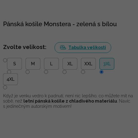
Pánská košile Monstera - zelená s bílou
Zvolte velikost:
Tabulka velikostí
S
M
L
XL
XXL
3XL
4XL
Když je venku vedro k padnutí, není nic lepšího, co můžete mít na
sobě, než
letní pánská košile z chladivého materiálu
. Navíc
s jedinečným autorským motivem!